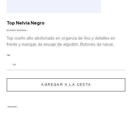
Top Nelvia Negro
Precio
Precio
$ 720.000,00
$ 620.000,00
original
de
oferta
Top cuello alto abotonado en organza de lino y detalles en
frente y mangas de encaje de algodón. Botones de nacar.
Talle
AGREGAR A LA CESTA
+ Información