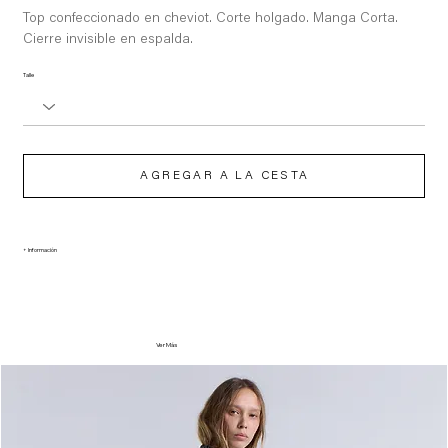
original
de
oferta
Top confeccionado en cheviot. Corte holgado. Manga Corta.
Cierre invisible en espalda.
Talle
AGREGAR A LA CESTA
+ Información
Ver Más