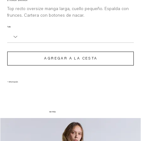
Precio
Precio
$ 770.000,00
$ 690.000,00
original
de
oferta
Top recto oversize manga larga, cuello pequeño. Espalda con
frunces. Cartera con botones de nacar.
Talle
AGREGAR A LA CESTA
+ Información
Ver Más