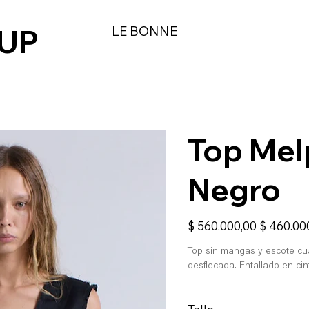
 UP
LE BONNE
Top Me
Negro
Precio
Precio
$ 560.000,00
$ 460.00
original
de
oferta
Top sin mangas y escote cu
desflecada. Entallado en cin