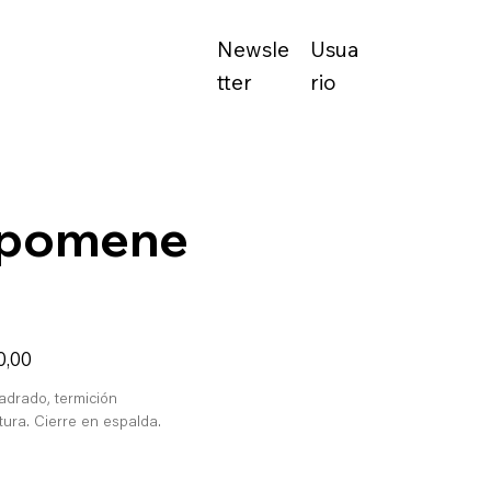
Newsle
Usua
tter
rio
lpomene
0,00
adrado, termición
tura. Cierre en espalda.