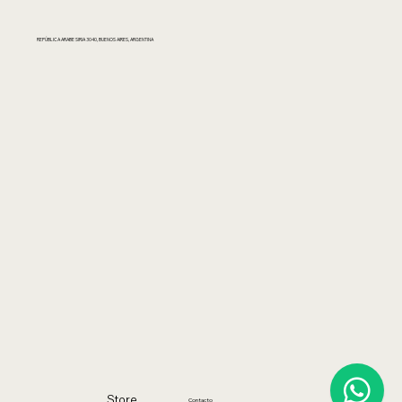
REPÚBLICA ARABE SIRIA 3040, BUENOS AIRES, ARGENTINA
Store
Contacto