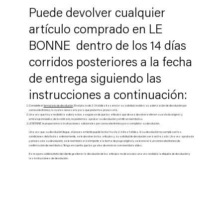
Puede devolver cualquier
artículo comprado en LE
BONNE dentro de los 14 días
corridos posteriores a la fecha
de entrega siguiendo las
instrucciones a continuación:
Complete el
formulario de devolución
. En el plazo de 2-3 hábiles tras enviar su solicitud, recibirá su autorización de devolución por
correo electrónico, la cual es necesaria para que podamos procesarla.
Una vez que haya recibido la autorizacion, asegúrese de que los artículos que desea devolver estén en su estado original y
embalaje incluidos; de lo contrario, no podremos aprobar su devolución y emitir un reembolso.
LE BONNE le proporcionará instrucciones adicionales por correo electrónico para completar su devolución.
Una vez que su devolución llegue , el procesamiento puede tardar hasta 2-3 días hábiles. Si su devolución no cumple con las
condiciones detalladas anteriormente, se le devolverán los artículos y su solicitud de devolución será rechazada. Una vez aprobada
y procesada su devolución, se le reembolsará el importe a la forma de pago original y se le enviará un correo electrónico de
confirmación de reembolso. Tenga en cuenta que los gastos de envío no son reembolsables.
Es responsabilidad total del cliente gestionar la devolución de los artículos no deseados una vez recibida la etiqueta de devolución y
las instrucciones de devolución .