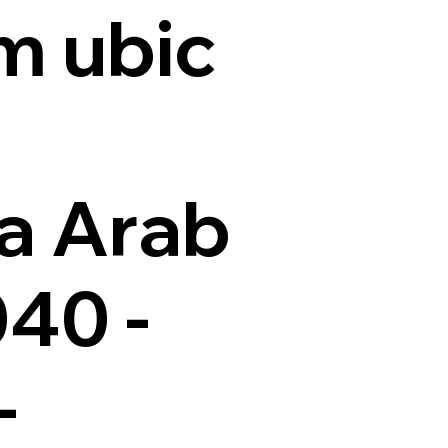
m ubic
a Arab
040 -
-