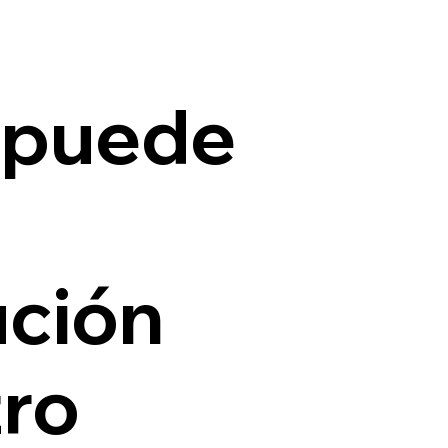
 puede
ución
ro