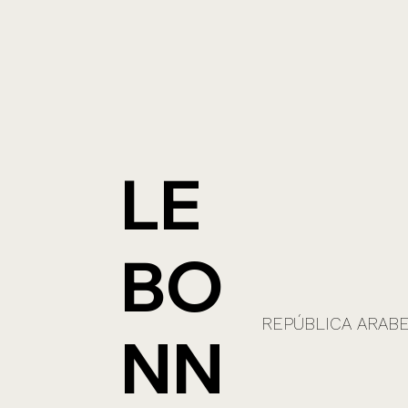
LE
BO
REPÚBLICA ARABE
NN