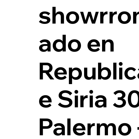
showrro
ado en
Republic
e Siria 3
Palermo 