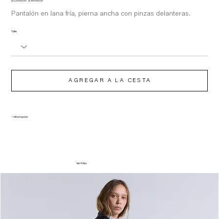
Precio
Precio
$ 520.000,00
$ 390.000,00
original
de
oferta
Pantalón en lana fría, pierna ancha con pinzas delanteras.
Talle
AGREGAR A LA CESTA
+ Información
Ver Más