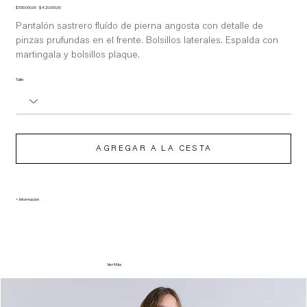
Precio
Precio
$ 530.000,00
$ 420.000,00
original
de
oferta
Pantalón sastrero fluído de pierna angosta con detalle de
pinzas prufundas en el frente. Bolsillos laterales. Espalda con
martingala y bolsillos plaque.
Talle
AGREGAR A LA CESTA
+ Información
Ver Más