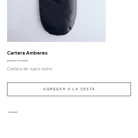
Cartera Amberes
Precio
Precio
$ 540.000,00
$ 420.000,00
original
de
oferta
Cartera de cuero ovino.
AGREGAR A LA CESTA
+ Información