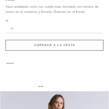
Precio
$ 1.280.000,00
Saco entallado corto con cuello mao, bordado con tientos de
cuero en el contorno y forrado. Botones en el frente.
Talle
AGREGAR A LA CESTA
+ Información
Ver Más