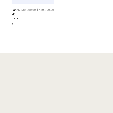
Precio
Precio de oferta
Pant
$ 530.000,00
$ 430.000,00
alón
Brun
a