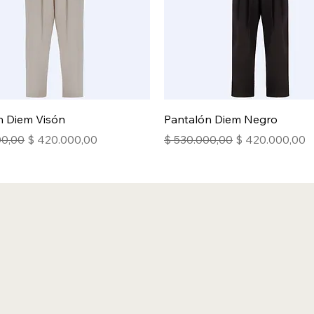
n Diem Visón
Pantalón Diem Negro
Precio de oferta
Precio
Precio de ofert
00,00
$ 420.000,00
$ 530.000,00
$ 420.000,00