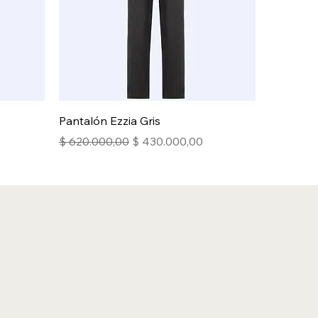
Pantalón Ezzia Gris
a
Precio
Precio de oferta
$ 620.000,00
$ 430.000,00