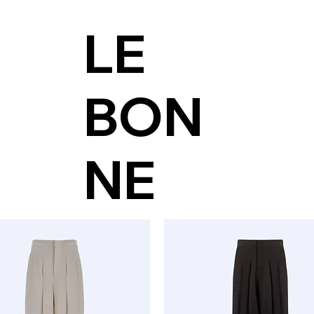
LE
BON
NE