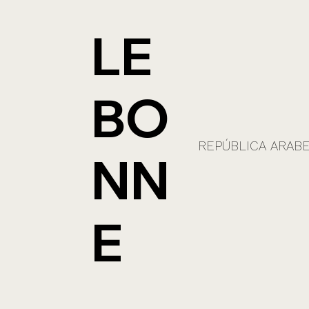
LE
BO
REPÚBLICA ARABE
NN
E