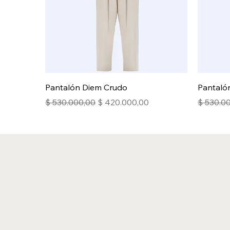
Pantalón Diem Crudo
Pantaló
Precio
Precio de oferta
Precio
$ 530.000,00
$ 420.000,00
$ 530.0