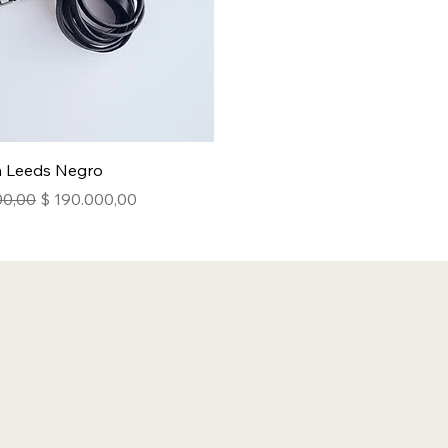
n Leeds Negro
Precio de oferta
00,00
$ 190.000,00