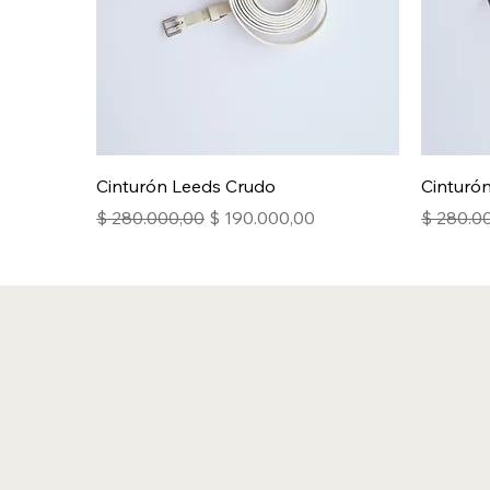
Cinturón Leeds Crudo
Cinturó
Precio
Precio de oferta
Precio
$ 280.000,00
$ 190.000,00
$ 280.0