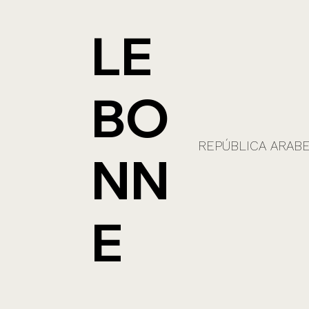
LE
BO
REPÚBLICA ARABE
NN
E