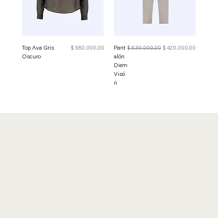
Precio
Precio
Precio de oferta
Top Ava Gris
$ 580.000,00
Pant
$ 530.000,00
$ 420.000,00
Oscuro
alón
Diem
Visó
n